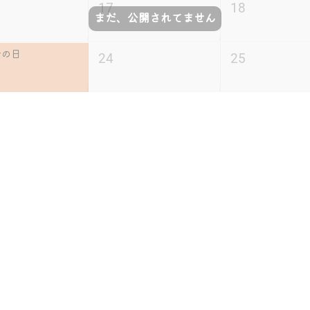
17
18
まだ、公開されてません
分の日
24
25
水
木
金
1
2
8
9
15
16
まだ、公開されてません