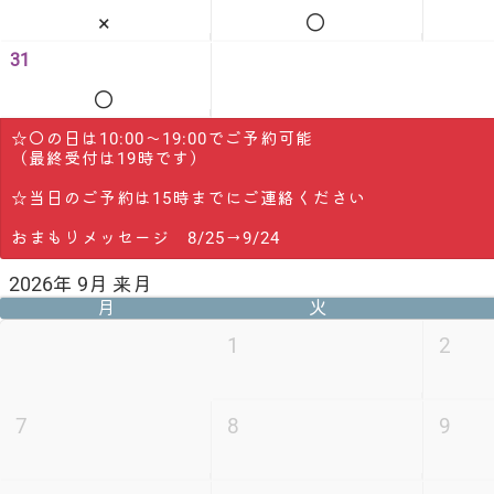
×
◯
31
◯
☆◯の日は10:00〜19:00でご予約可能
（最終受付は19時です）
☆当日のご予約は15時までにご連絡ください
おまもりメッセージ 8/25→9/24
2026年 9月 来月
月
火
1
2
7
8
9