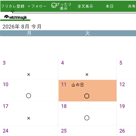
ぴったり
フリカレ登録
＋フォロー
全文表示
本日
共有u
表示
witchhinagik
2026年 8月 今月
月
火
3
4
5
×
×
10
11
12
山の日
◯
◯
17
18
19
×
◯
24
25
26