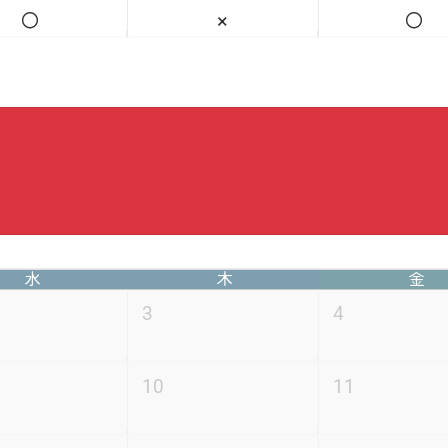
◯
×
◯
水
木
金
3
4
10
11