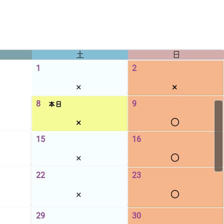
土
日
1
2
×
×
8
9
本日
×
◯
15
16
×
◯
22
23
×
◯
29
30