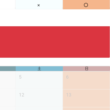
×
◯
土
日
5
6
12
13