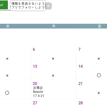
情報を見逃さないよう
rl
×
アプリでフォローしよう！
水
木
金
6
7
×
×
×
13
14
×
×
◯
20
21
出張@
Beaver
◯
×
17.5-21
27
28