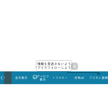
情報を見逃さないよう
×
アプリでフォローしよう！
ぴったり
本日
全文表示
＋フォロー
共有url
フリカレ登録
表示