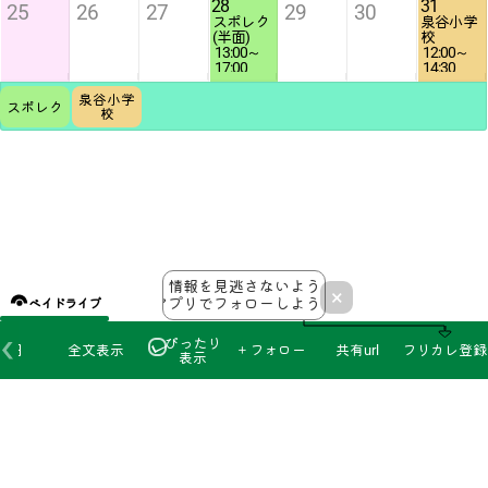
28
31
25
26
27
29
30
スポレク
泉谷小学
13:00
12:00
17:00
14:30
泉谷小学
スポレク
校
情報を見逃さないよう
×
アプリでフォローしよう！
ベイドライブ
ぴったり
本日
全文表示
＋フォロー
共有url
フリカレ登録
表示