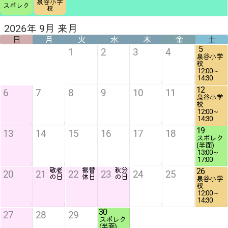
泉谷小学
スポレク
校
2026年 9月 来月
日
月
火
水
木
金
土
5
1
2
3
4
泉谷小学
12:00
14:30
12
6
7
8
9
10
11
泉谷小学
12:00
14:30
19
13
14
15
16
17
18
スポレク
13:00
17:00
敬老
振替
秋分
26
20
21
22
23
24
25
の日
休日
の日
泉谷小学
12:00
14:30
30
27
28
29
スポレク