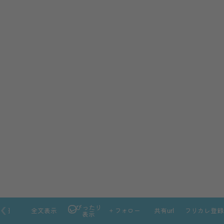
ぴったり
本日
全文表示
＋フォロー
共有url
フリカレ登録
表示