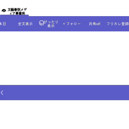
文藝春秋メデ
ィア事業局
ぴったり
本日
全文表示
＋フォロー
共有url
フリカレ登録
表示