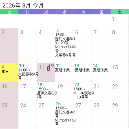
2026年 8月 今月
日
月
火
水
木
金
土
1
5
2
3
4
6
7
8
15:00
～
週刊文春8/1
3・20号
Number1149
号
文学界9月号
10
山の
12
13
14
9
11
15
日
11:00
～
夏期休業
夏期休業
夏期休業
本日
文藝春秋9月
号
18
20
16
17
19
21
22
15:00
～
15:00
～
週刊文春8/2
オール読物9
7号
・10月号
26
23
24
25
27
28
29
15:00
～
週刊文春9/3
号
Number1150
号