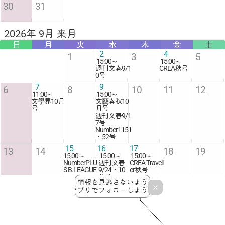
30
31
2026年 9月 来月
日
月
火
水
木
金
土
2
4
1
3
5
15:00
～
15:00
～
週刊文春9/1
CREA秋号
0号
7
9
6
8
10
11
12
11:00
～
15:00
～
文學界10月
文藝春秋10
号
月号
週刊文春9/1
7号
Number1151
・52号
15
16
17
13
14
18
19
15;00～
15:00
～
15:00
～
NumberPLU
週刊文春
CREA Travell
S B.LEAGUE
9/24・10
er秋号
/1号
情報を見逃さないよう
×
敬老
振替
秋分
25
20
21
22
23
24
26
アプリでフォローしよう！
の日
休日
の日
週刊文春WO
MAN2026秋
号
30
27
28
29