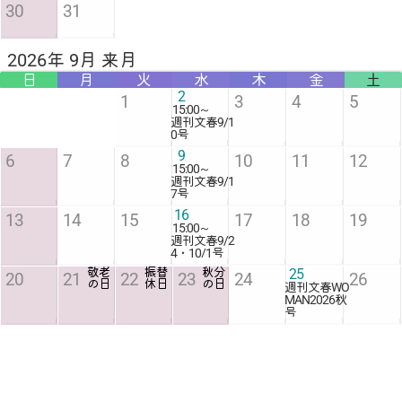
30
31
2026年 9月 来月
日
月
火
水
木
金
土
2
1
3
4
5
15:00
～
週刊文春9/1
0号
9
6
7
8
10
11
12
15:00
～
週刊文春9/1
7号
16
13
14
15
17
18
19
15:00
～
週刊文春9/2
4・10/1号
敬老
振替
秋分
25
20
21
22
23
24
26
の日
休日
の日
週刊文春WO
MAN2026秋
号
30
27
28
29
15:00
～
10/8号
2026年 10月 2か月後