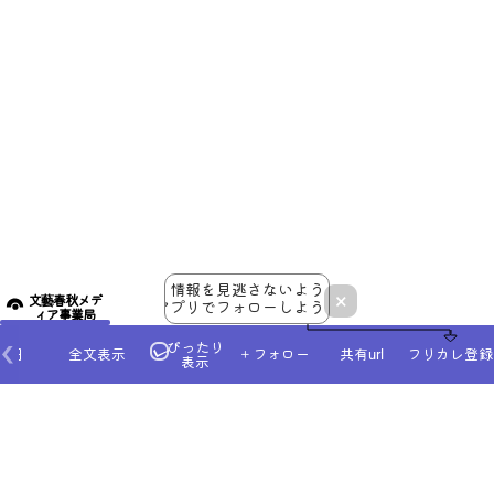
情報を見逃さないよう
×
文藝春秋メデ
アプリでフォローしよう！
ィア事業局
ぴったり
本日
全文表示
＋フォロー
共有url
フリカレ登録
表示