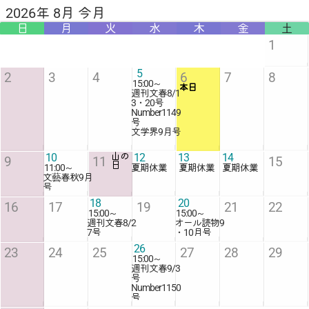
2026年 8月 今月
日
月
火
水
木
金
土
1
5
2
3
4
6
7
8
15:00
～
本日
週刊文春8/1
3・20号
Number1149
号
文学界9月号
10
山の
12
13
14
9
11
15
日
11:00
～
夏期休業
夏期休業
夏期休業
文藝春秋9月
号
18
20
16
17
19
21
22
15:00
～
15:00
～
週刊文春8/2
オール読物9
7号
・10月号
26
23
24
25
27
28
29
15:00
～
週刊文春9/3
号
Number1150
号