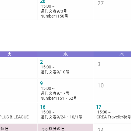
26
27
15:00
～
週刊文春9/3号
Number1150号
火
水
木
2
3
15:00
～
週刊文春9/10号
9
10
15:00
～
週刊文春9/17号
Number1151・52号
16
17
15:00
～
15:00
～
PLUS B.LEAGUE
週刊文春9/24・10/1号
CREA Traveller秋
替休日
秋分の日
23
24