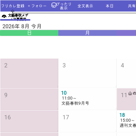
ぴったり
フリカレ登録
＋フォロー
全文表示
本日
共有u
表示
文藝春秋メデ
ィア事業局
2026年 8月 今月
日
月
2
3
4
10
山
9
11
11:00
～
文藝春秋9月号
18
16
17
15:00
～
週刊文春