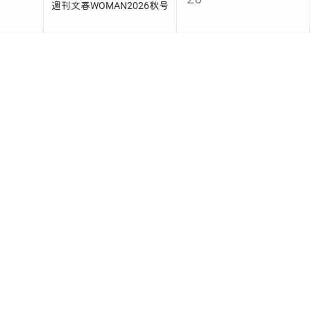
週刊文春WOMAN2026秋号
金
土
2
3
9
10
16
17
23
24