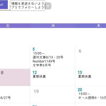
情報を見逃さないよう
rl
×
アプリでフォローしよう！
火
水
木
5
6
15:00
～
週刊文春8/13・20号
Number1149号
文学界9月号
12
13
の日
夏期休業
夏期休業
20
19
15:00
～
8/27号
オール読物9・10