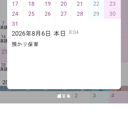
1
2
3
4
5
6
17
18
19
20
21
22
23
始園式・給
サッカー教
食なし
室
午後から願
24
25
26
27
28
29
30
書受付
31
7
10
8
9
11
12
13
英語教室
ダンス教室
8:04
2026年8月6日
本日
14
15
16
17
18
19
20
英語教室
預かり保育
敬老
振替
秋分
21
22
23
24
25
26
27
の日
休日
の日
28
30
29
英語教室
お誕生日会
2026年 10月 2か月後
月
火
水
木
金
土
日
1
2
3
4
閉じる
11
5
6
7
8
9
10
運動会
スポ
13
12
14
15
16
17
18
ーツ
代休
の日