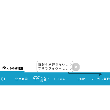
30
英語教室
情報を見逃さないよう
×
アプリでフォローしよう！
くるみ幼稚園
ぴったり
本日
全文表示
＋フォロー
共有url
フリカレ登録
表示