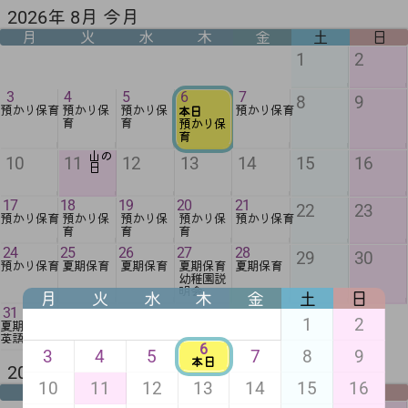
2026年 8月 今月
月
火
水
木
金
土
日
1
2
3
4
5
6
7
8
9
預かり保育
預かり保
預かり保
預かり保育
本日
育
育
預かり保
育
山の
10
11
12
13
14
15
16
日
17
18
19
20
21
22
23
預かり保育
預かり保
預かり保
預かり保
預かり保育
育
育
育
24
25
26
27
28
29
30
預かり保育
夏期保育
夏期保育
夏期保育
夏期保育
幼稚園説
明会
月
火
水
木
金
土
日
31
1
2
夏期保育
英語教室
6
3
4
5
7
8
9
本日
2026年 9月 来月
10
11
12
13
14
15
16
月
火
水
木
金
土
日