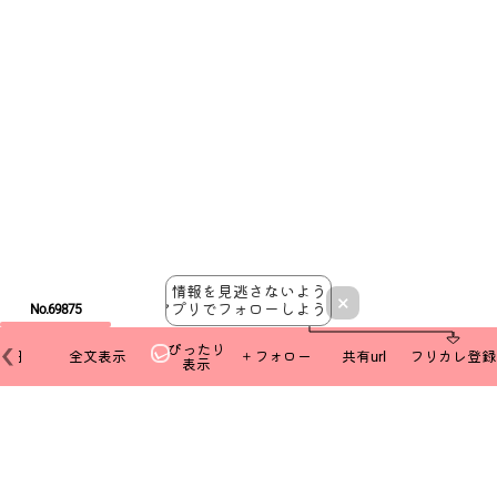
情報を見逃さないよう
×
アプリでフォローしよう！
No.69875
ぴったり
本日
全文表示
＋フォロー
共有url
フリカレ登録
表示