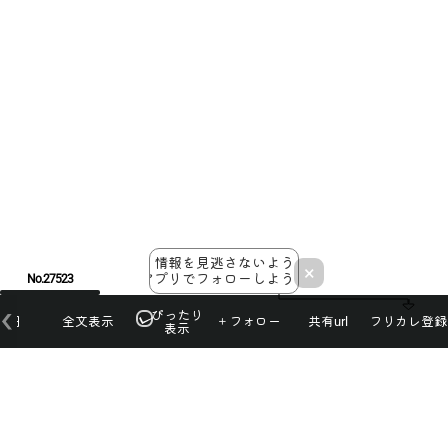
情報を見逃さないよう
×
アプリでフォローしよう！
No.27523
ぴったり
本日
全文表示
＋フォロー
共有url
フリカレ登録
表示