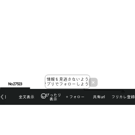
情報を見逃さないよう
×
アプリでフォローしよう！
No.27523
ぴったり
本日
全文表示
＋フォロー
共有url
フリカレ登録
表示