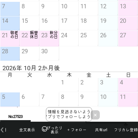
7
8
9
10
11
12
13
14
15
16
17
18
19
20
敬老
振替
秋分
21
22
23
24
25
26
27
の日
休日
の日
28
29
30
2026年 10月 2か月後
月
火
水
木
金
土
日
1
2
3
4
5
6
7
8
9
10
11
スポ
12
13
14
15
16
17
18
情報を見逃さないよう
ーツ
×
アプリでフォローしよう！
No.27523
の日
ぴったり
本日
全文表示
＋フォロー
共有url
フリカレ登録
19
20
21
22
23
24
25
表示