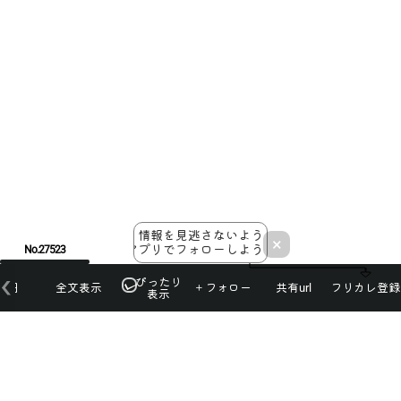
情報を見逃さないよう
×
アプリでフォローしよう！
No.27523
ぴったり
本日
全文表示
＋フォロー
共有url
フリカレ登録
表示