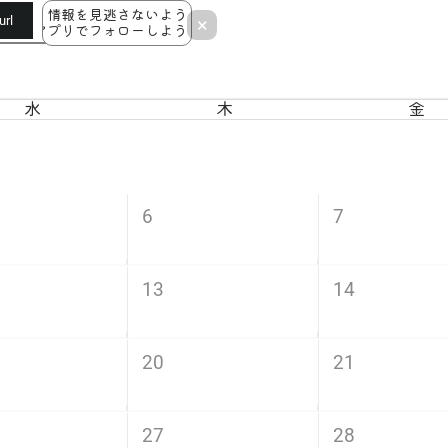
情報を見逃さないよう
rl
×
アプリでフォローしよう！
水
木
金
6
7
13
14
20
21
27
28