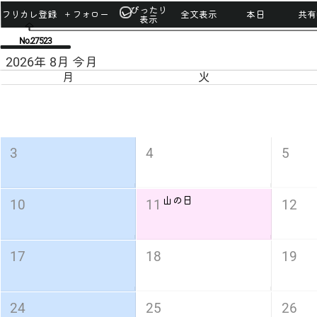
ぴったり
フリカレ登録
＋フォロー
全文表示
本日
共有u
表示
No.27523
2026年 8月 今月
月
火
3
4
5
山の日
10
11
12
17
18
19
24
25
26