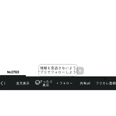
情報を見逃さないよう
×
アプリでフォローしよう！
No.27523
ぴったり
本日
全文表示
＋フォロー
共有url
フリカレ登録
表示