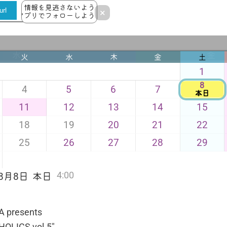
情報を見逃さないよう
rl
×
アプリでフォローしよう！
水
木
金
火
水
木
金
土
1
8
4
5
6
7
本日
11
12
13
14
15
18
19
20
21
22
25
26
27
28
29
6
7
)
8.6(thu)
8.7(fri)
営業
17:00
-
23:00
BAR営業
17:00
-
23:00
"GRAND MAL(Cana
4:00
年8月8日
本日
an Tour 2026"
ree
charge free
■GRAND MAL(Can
■CONFUSED MIND
 presents
■CAASSIMOLAR
OLICS vol.5"