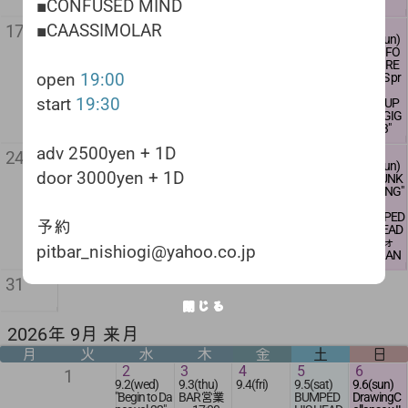
ツキ
FLIPOUT
UIRREL F
EPASHITS
CE
■CONFUSED MIND
■KAMISO
open&DJ
19:00
■BENCHILL
A.A)
OX)
■QHØQ
■DiPA
RI
start
start
20
21
22
23
■CAASSIMOLAR
WELL
･WADA(C
■MORITA(
■DENY O
■MACHET
17
18
19
17:30
19:30
8.20(thu)
8.21(fri)
8.22(sat)
8.23(sun)
■Broken Life
RUCIAL S
CRUCIAL
NESELF
E TACTICS
open
Live start
"優碧's バー
中川prese
ビリー・
CREW FO
■Hate Distri
ECTION)
SECTION)
■猯-MAMI
■アシッ
18:00
18:00
adv 2500y
鬼ころし
nts
クルミラ
R LIFE RE
butor
･ハリー
■SO(HAR
-
クス★ブ
start
en + 1D
open
19:00
第33回"
"Ready For
ノpresent
CORDS pr
■Keeps Awa
と電気羊
DCORE SU
ーメラン
18:30
adv 2500y
door 3000
The Takin
s
esents
king
･ヨツノ
RVIVES)
open
ズ
en + 1D
yen + 1D
start
19:30
DJs
g vol.5"
"LIVE AT B
"FACE UP
■Pain In The
･ビリー
■KURO(G
17:30
■ハンギ
adv 2500y
door 2800
Fuzzy Keen(
UDOKAN
TO IT! GIG
Neck
クルミラ
RIND SHA
start
ャクノコ
en + 1D
yen + 1D
予約
HEXO)
■AFTERDI
vol.51"
vol.113"
■Sink's
ノ
FT)
18:00
コロエ
door 2800
pitbar_nis
KRS(ZENOI
SMANTLI
■35vicious
yen + 1D
hiogi@yah
adv 2500yen + 1D
26
27
28
29
30
SE)
NG
■LOWCA
■LAMENT
24
DJ: 乗り鉄
25
open & DJ
adv 2000y
DJ:中川(C
oo.co.jp
8.26(wed)
8.27(thu)
8.28(fri)
8.29(sat)
8.30(sun)
コウヤ(罰)
■CATAPÜ
RD de la m
O(Brazil)
start
open & DJ
en + 1D
ONFUSED
予約
door 3000yen + 1D
"BAD SPPED
"BEGIN TO
"WEEKEN
CONFUSE
"HC PUNK
デス(HETE
LT
orte(名古
■STAGNA
open
16:00
19:30
starts
door 2500
MIND)
pitbar_nis
PLAY"
DANCE vo
D SHUFFL
D MIND pr
MEETING"
ROPSY/SC
■SLEDGE
屋)
TION
start
16:30
18:00
yen + 1D
hiogi@yah
l31"
E"
esents
REWED UP)
D
■LAST RI
■AIM
Charge fre
open
oo.co.jp
LIVE:
"VENOM S
■BUMPED
小野ボーイ
■VLTAR
GHT BRIG
■TODEST
adv 2500ye
e
charge fre
予約
17:00
予約
ngt.
■barcount
■glo-kan
TRIKE vol.
HIS HEAD
(Inverted Cla
ADE(水戸)
RIEB
n + 1D
入場無料
e
pitbar_nis
start
濁朗
ers
■QHØQ
16"
■マヴォ
p)
DJ：小野
■FASTene
■BLISTERI
door 2800ye
※ドリン
hiogi@yah
17:30
pitbar_nishiogi@yahoo.co.jp
■DEEPFR
■老舗料
〜1st ALB
■HAIGAN
優碧
ボーイ(In
r
NG NOISE
n + 1D
クご注文
oo.co.jp
DJs:
EEZEMAN
亭YOSHIK
UM"Ascen
■DAYBRE
verted Cla
■DANMU
■Eürekâ
お願いし
adv 2500y
オオシマト
IA
AWA
dancy Of
AK
31
open&DJ st
p)
SH
ます。
en + 1D
モヒロ(TER
■カムカ
■HEXO
Confusion
■HExSO
art
19:30
■SUMME
open
door 2800
O TERO/ME
ムホリデ
" Release S
閉じる
open & DJ
R OF DEA
16:30
yen + 1D
TAL BOX)
ィクラブ
open
how # 3〜
open
charge free
start
TH
strat
2026年 9月 来月
江端(tattere
19:30
17:30
19:00
■SUN CHI
17:00
d the wall)
open
start
■CONFUS
start
LIVE start
LDREN SU
月
火
水
木
金
土
日
mystique(ヒ
19:30
20:00
ED MIND
18:00
19:30
N
adv 3000y
ミツの錯乱
2
start
3
4
■ENCROA
5
6
■SIFT
en + 1D
1
棒/MESTIE
20:00
adv 2000y
CHED
adv 2000y
adv 2000y
door 3500
9.2(wed)
9.3(thu)
9.4(fri)
9.5(sat)
9.6(sun)
RI)
en+1drink
■FASTene
en + 1D
en + 1D
open
yen + 1D
"Begin to Da
BAR営業
BUMPED
DrawingC