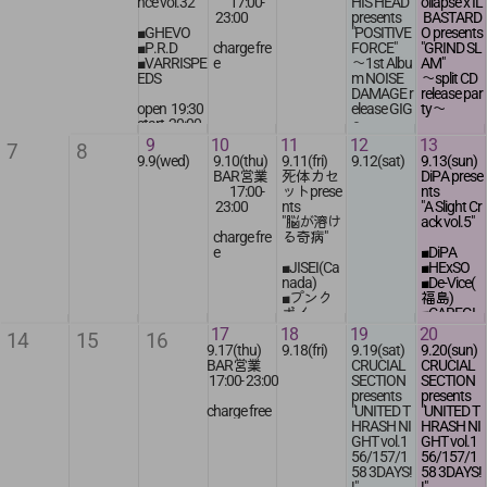
adv 1500y
door 2300
r
door 2500
door 2300
17:30
nce vol.32"
17:00
-
HIS HEAD
ollapse x IL
open/DJ sta
en + 1D
yen+1drin
■THE LAS
yen + 1D
yen + 1D
start
予約
23:00
presents
BASTARD
rt
19:30
door 2000
k
T SURVIV
18:00
crewforlife
■GHEVO
"POSITIVE
O presents
yen + 1D
ORS
予約
records@
■P.R.D
charge fre
FORCE"
"GRIND SL
charge free
予約
■MAKE IT
pitbar_nis
adv 2800y
gmail.com
■VARRISPE
e
〜1st Albu
AM"
pitbar_nis
LAST
hiogi@yah
en + 1D
EDS
m NOISE
〜split CD
hiogi@yah
■NK6
oo.co.jp
door 3300
DAMAGE r
release par
oo.co.jp
■MESTIER
yen + 1D
open
19:30
elease GIG
ty〜
I
start
20:00
〜
■罰
予約
■Drawing
9
10
11
12
13
7
8
pitbar_nis
adv 1500ye
■BUMPED
Collapse
9.9(wed)
9.10(thu)
9.11(fri)
9.12(sat)
9.13(sun)
open
hiogi@yah
n + 1D
HIS HEAD
■IL BASTA
BAR営業
死体カセ
DiPA prese
17:00
oo.co.jp
door 2000ye
■AUTROL
RDO
17:00
-
ットprese
nts
start
n + 1D
L
■mosquit
23:00
nts
"A Slight Cr
17:30
■CONTRA
one
"脳が溶け
ack vol.5"
ST ATTITU
■KENNY B
charge fre
る奇病"
adv 3000y
DE
AKER
e
■DiPA
en + 1D
■CROSSF
■ZENOISE
■JISEI(Ca
■HExSO
door 3500
ACE
■MORE N
nada)
■De-Vice(
yen + 1D
■DANMU
OISE FOR
■プンク
福島)
SH
LIFE
ボイ
■CAREGI
■HAZARD
■肉奴隷
VER
17
18
19
20
14
15
16
■TILL EWI
DJ:ati
■WELLNE
■SCREWE
9.17(thu)
9.18(fri)
9.19(sat)
9.20(sun)
NG
SS IN MO
D UP
BAR営業
CRUCIAL
CRUCIAL
open
UTH OF DI
■DIET OF
17:00
-
23:00
SECTION
SECTION
DJ:oqbo
16:00
TCH
DEATH
presents
presents
start
■the Wives
charge free
"UNITED T
"UNITED T
open/start
16:30
open
HRASH NI
HRASH NI
17:00
open
17:00
GHT vol.1
GHT vol.1
adv 2500y
19:00
start
56/157/1
56/157/1
door 2800
en + 1D
start
17:30
58 3DAYS!
58 3DAYS!
yen + 1D
door 2800
19:30