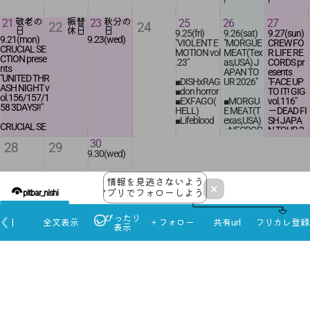
!"
!"
yen + 1D
adv 2500y
adv 2000y
en + 1D
CRUCIAL
CRUCIAL
21
敬老の
振替
23
秋分の
25
26
27
22
24
en + 1D
door 2800
SECTION
SECTION
日
休日
日
9.25(fri)
9.26(sat)
9.27(sun)
door 3¥25
yen + 1D
TRAUMAT
TRAUMAT
9.21(mon)
9.23(wed)
"VIOLENT E
"MORGUE
CREW FO
00yen + 1
IZER(Haar
IZER(Haar
CRUCIAL SE
MOTION vol
MEAT(Tex
R LIFE RE
D
lem,Nether
lem,Nether
CTION prese
.23"
as,USA) J
CORDS pr
lands)
lands)
nts
APAN TO
esents
ANGSTM
ANGSTM
"UNITED THR
■DISHxRAG
UR 2026"
"FACE UP
ÄLER(Haa
ÄLER(Haa
ASH NIGHT v
■don horror
TO IT! GIG
rlem,Nethe
rlem,Nethe
ol.156/157/1
■EXFAGO(
■MORGU
vol.116"
rlands)
rlands)
58 3DAYS!!"
HELL)
E MEAT(T
ーDEAD FI
GRIND SH
CURIOSO(
■Lifeblood
exas,USA)
SH JAPA
AFT
Okazaki)
CRUCIAL SE
■NECROP
N TOUR 2
BLACK A
ENCROAC
CTION
open
19:00
HILE
026ー
30
28
29
ND WHITE
HED
THERAPY(Sa
start
19:30
■BROB
9.30(wed)
RAW DIST
KVÄLLS L
n Diego,CA)
■UNHUM
■DEAD FIS
RACTION
OVTAL
THE LAST SU
adv 2000ye
AN SOCIE
H(Brazil)
S
Eürekâ
RVIVORS
n + 1D
TY DEATH
■DAIEI SP
情報を見逃さないよう
2026年 10月 2か月後
NUMBER
SOLDERA
×
door 2500ye
■CAASSI
RAY
アプリでフォローしよう！
pitbar_nishi
TWO
open
BUMPED HIS
n + 1D
MOLAR
■RUSHIN
月
火
水
木
金
土
日
17:30
HEAD
■Abiuro
G AGE
1
2
3
4
open
start
CONFUSED
ぴったり
本日
全文表示
＋フォロー
共有url
17:30
フリカレ登録
18:00
MIND
10.1(thu)
10.2(fri)
10.3(sat)
10.4(sun)
open
DJ:HDK(S
表示
start
BAR営業
BLACK A
17:30
QUIRREL
18:00
1DAY TIC
open
17:30
17:00
-
ND WHITE
start
FOX)
KET
start
18:00
23:00
presents
18:00
1DAY TIC
adv 3000y
"OCTOPU
open
KET
en + 1D
1DAY TICKET
charge free
S vol.47"
adv 3000y
17:30
adv 3000y
door 3500
en + 1D
start
en + 1D
yen + 1D
adv 3000yen
■BLACK A
door 3500
18:00
door 3500
+ 1D
ND WHITE
yen + 1D