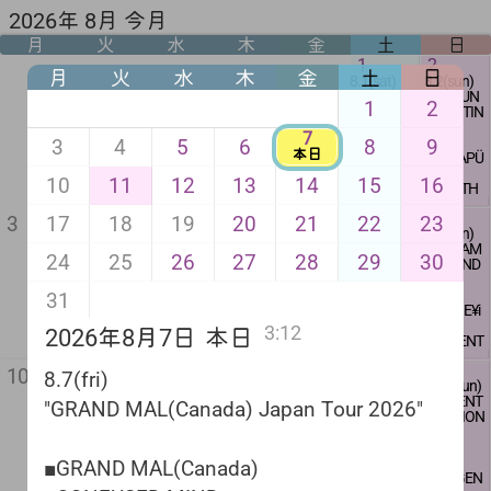
2026年 8月 今月
月
火
水
木
金
土
日
1
2
月
火
水
木
金
土
日
8.1(sat)
8.2(sun)
"奈落の底
"HC/PUN
1
2
GIG"
K MEETIN
G"
7
■WHITE RA
3
4
5
6
8
9
本日
BBIT
■CATAPÜ
■恥骨(北九
LT
10
11
12
13
14
15
16
州)
■ZENITH
■VOLGAS
ANGLE
5
6
7
8
9
■DANMUS
■MESTIER
17
18
19
20
21
22
23
3
4
8.5(wed)
8.6(thu)
8.8(sat)
8.9(sun)
H
I
本日
BAR営業
BAR営業
SOLDELA
"SCREAM
8.7(fri)
■COZ I
■罰
24
25
26
27
28
29
30
17:00
-
23:00
17:00
-
presents
& SOUND
"GRAND
■CROSS FA
■爆裂ジ
23:00
"ALCHOH
Z"
MAL(Can
CE
ャイロ
charge free
OLICS vol.
ada) Japa
■ZENOISE
31
charge fre
5"
■MONE¥i
n Tour 202
open
18:30
e
$GOD
6"
start
19:00
open
3:12
2026年8月7日
本日
■SOLDER
■NEPENT
16:00
A
HES
■GRAND
adv 2500ye
start
11
山の日
12
13
14
15
16
■AUTORO
■CROW
10
MAL(Can
n + 1D
16:30
8.7(fri)
8.11(tue)
8.12(wed)
8.13(thu)
8.14(fri)
8.15(sat)
8.16(sun)
LL
ada)
door 2800y
ココウノツ
BAR営業
"BACK DO
"PUNK DJ
"PUNK ME
"VIOLENT
■ATARAXI
DJ：大越
■CONFUS
en + 1D
adv 2000y
"GRAND MAL(Canada) Japan Tour 2026"
キ presents
17:00
-
OR NIGHT
NIGHT"
ETING!"
EMOTION
A
よしはる
ED MIND
en + 1D
"COSMO CR
23:00
"
vol.21"
■GOOD D
■CAASSI
door 2500
ASH vol.3"
■HC DIE(F
■おまえ
REAM
SHOP:棘
MOLAR
yen + 1D
charge fre
DJｓ
ASTener)
■HEXO
■a sox
■HEAVY S
男
■GRAND MAL(Canada)
■ココウノ
e
･DJ西荻(
■HDK(SQ
■THE TEL
■DILIGEN
PEAR
open