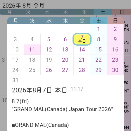
2026年 8月 今月
月
火
水
木
金
土
日
1
2
月
火
水
木
金
土
日
8.1 sat
8.2 sun
"奈落の底
"HC/PUN
1
2
GIG"
K MEETIN
G"
7
■WHITE RA
3
4
5
6
8
9
本日
BBIT
■CATAPÜ
■恥骨 北九
LT
10
11
12
13
14
15
16
州
■ZENITH
■VOLGAS
ANGLE
5
6
7
8
9
■DANMUS
■MESTIER
17
18
19
20
21
22
23
3
4
8.5 wed
8.6 thu
8.8 sat
8.9 sun
H
I
本日
BAR営業
BAR営業
SOLDELA
"SCREAM
8.7 fri
■COZ I
■罰
24
25
26
27
28
29
30
17:00
-
23:00
17:00
-
presents
& SOUND
"GRAND
■CROSS FA
■爆裂ジ
23:00
"ALCHOH
Z"
MAL Cana
CE
ャイロ
charge free
OLICS vol.
da Japan
■ZENOISE
31
charge fre
5"
■MONE¥i
Tour 2026
open
18:30
e
$GOD
"
start
19:00
open
11:17
2026年8月7日
本日
■SOLDER
■NEPENT
16:00
A
HES
■GRAND
adv 2500ye
start
11
山の日
12
13
14
15
16
■AUTORO
■CROW
10
MAL Cana
n + 1D
16:30
8.7(fri)
8.11 tue
8.12 wed
8.13 thu
8.14 fri
8.15 sat
8.16 sun
LL
da
door 2800y
ココウノツ
BAR営業
"BACK DO
"PUNK DJ
"PUNK ME
"VIOLENT
■ATARAXI
DJ：大越
■CONFUS
en + 1D
adv 2000y
"GRAND MAL(Canada) Japan Tour 2026"
キ presents
17:00
-
OR NIGHT
NIGHT"
ETING!"
EMOTION
A
よしはる
ED MIND
en + 1D
"COSMO CR
23:00
"
vol.21"
■GOOD D
■CAASSI
door 2500
ASH vol.3"
■HC DIE F
■おまえ
REAM
SHOP:棘
MOLAR
yen + 1D
charge fre
DJｓ
ASTener
■HEXO
■a sox
■HEAVY S
男
■GRAND MAL(Canada)
■ココウノ
e
･DJ西荻 F
■HDK SQ
■THE TEL
■DILIGEN
PEAR
open