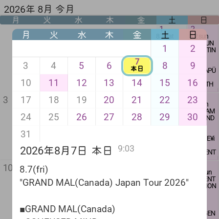
2026年 8月 今月
月
火
水
木
金
土
日
1
2
月
火
水
木
金
土
日
8.1 sat
8.2 sun
"奈落の底
"HC/PUN
1
2
GIG"
K MEETIN
G"
7
■WHITE RA
3
4
5
6
8
9
本日
BBIT
■CATAPÜ
■恥骨 北九
LT
10
11
12
13
14
15
16
州
■ZENITH
■VOLGAS
ANGLE
5
6
7
8
9
■DANMUS
■MESTIER
17
18
19
20
21
22
23
3
4
8.5 wed
8.6 thu
8.8 sat
8.9 sun
H
I
本日
BAR営業
BAR営業
SOLDELA
"SCREAM
8.7 fri
■COZ I
■罰
24
25
26
27
28
29
30
17:00
-
23:00
17:00
-
presents
& SOUND
"GRAND
■CROSS FA
■爆裂ジ
23:00
"ALCHOH
Z"
MAL Cana
CE
ャイロ
charge free
OLICS vol.
da Japan
■ZENOISE
31
charge fre
5"
■MONE¥i
Tour 2026
open
18:30
e
$GOD
"
start
19:00
open
9:03
2026年8月7日
本日
■SOLDER
■NEPENT
16:00
A
HES
■GRAND
adv 2500ye
start
11
山の日
12
13
14
15
16
■AUTORO
■CROW
10
MAL Cana
n + 1D
16:30
8.7(fri)
8.11 tue
8.12 wed
8.13 thu
8.14 fri
8.15 sat
8.16 sun
LL
da
door 2800y
ココウノツ
BAR営業
"BACK DO
"PUNK DJ
"PUNK ME
"VIOLENT
■ATARAXI
DJ：大越
■CONFUS
en + 1D
adv 2000y
"GRAND MAL(Canada) Japan Tour 2026"
キ presents
17:00
-
OR NIGHT
NIGHT"
ETING!"
EMOTION
A
よしはる
ED MIND
en + 1D
"COSMO CR
23:00
"
vol.21"
■GOOD D
■CAASSI
door 2500
ASH vol.3"
■HC DIE F
■おまえ
REAM
SHOP:棘
MOLAR
yen + 1D
charge fre
DJｓ
ASTener
■HEXO
■a sox
■HEAVY S
男
■GRAND MAL(Canada)
■ココウノ
e
･DJ西荻 F
■HDK SQ
■THE TEL
■DILIGEN
PEAR
open