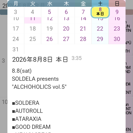
月
火
水
木
金
土
日
2026年 8月 今月
8
3
4
5
6
7
9
月
火
水
木
金
土
日
本日
10
11
12
13
14
15
16
1
2
8.1 sat
8.2 sun
"奈落の底
"HC/PUN
17
18
19
20
21
22
23
GIG"
K MEETIN
G"
24
25
26
27
28
29
30
■WHITE RA
BBIT
■CATAPÜ
■恥骨 北九
LT
31
州
■ZENITH
■VOLGAS
ANGLE
3:35
2026年8月8日
本日
5
6
7
8
9
■DANMUS
■MESTIER
3
4
8.5 wed
8.6 thu
8.7 fri
8.9 sun
H
I
本日
BAR営業
BAR営業
"GRAND
"SCREAM
■COZ I
8.8 sat
■罰
8.8(sat)
17:00
-
23:00
17:00
-
MAL Cana
& SOUND
■CROSS FA
SOLDELA
■爆裂ジ
23:00
da Japan
Z"
CE
presents
ャイロ
SOLDELA presents
charge free
Tour 2026
"ALCHOH
■ZENOISE
charge fre
"
■MONE¥i
open
OLICS vol.
18:30
"ALCHOHOLICS vol.5"
e
$GOD
start
5"
19:00
open
■GRAND
■NEPENT
16:00
MAL Cana
HES
adv 2500ye
■SOLDER
start
11
山の日
12
13
14
15
16
da
■CROW
10
n + 1D
A
16:30
■SOLDERA
8.11 tue
8.12 wed
8.13 thu
8.14 fri
8.15 sat
8.16 sun
■CONFUS
door 2800y
■AUTORO
ココウノツ
BAR営業
"BACK DO
"PUNK DJ
"PUNK ME
"VIOLENT
ED MIND
DJ：大越
en + 1D
LL
adv 2000y
■AUTOROLL
キ presents
17:00
-
OR NIGHT
NIGHT"
ETING!"
EMOTION
■CAASSI
よしはる
■ATARAXI
en + 1D
"COSMO CR
23:00
"
vol.21"
MOLAR
A
door 2500
■ATARAXIA
ASH vol.3"
■HC DIE F
■おまえ
SHOP:棘
■GOOD D
yen + 1D
charge fre
DJｓ
ASTener
■HEXO
■a sox
open
男
■GOOD DREAM
REAM
■ココウノ
e
･DJ西荻 F
■HDK SQ
■THE TEL
■DILIGEN
19:00
■HEAVY S