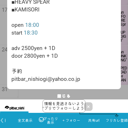
ツキ
LIPOUT A.
UIRREL F
EPASHITS
CE
■HEAVY SPEAR
start
open&DJ
PEAR
■BENCHILL
A
OX
■QHØQ
■DiPA
19:30
start
■KAMISO
20
21
22
23
■KAMISORI
WELL
･WADA C
■MORITA
■DENY O
■MACHET
17
18
19
17:30
RI
8.20 thu
8.21 fri
8.22 sat
8.23 sun
■Broken Life
RUCIAL S
CRUCIAL
NESELF
E TACTICS
adv 2500y
Live start
"優碧's バー
中川prese
ビリー・
CREW FO
■Hate Distri
ECTION
SECTION
■猯-MAMI
■アシッ
en + 1D
18:00
open
鬼ころし
nts
クルミラ
R LIFE RE
butor
･ハリー
■SO HAR
-
クス★ブ
door 3000
18:00
open
18:00
第33回"
"Ready For
ノpresent
CORDS pr
■Keeps Awa
と電気羊
DCORE SU
ーメラン
yen + 1D
adv 2500y
start
The Takin
s
esents
king
･ヨツノ
RVIVES
open
ズ
en + 1D
18:30
start
18:30
DJs
g vol.5"
"LIVE AT B
"FACE UP
■Pain In The
･ビリー
■KURO G
17:30
■ハンギ
予約
door 2800
Fuzzy Keen
UDOKAN
TO IT! GIG
Neck
クルミラ
RIND SHA
start
ャクノコ
pitbar_nis
yen + 1D
adv 2500y
HEXO
■AFTERDI
vol.51"
vol.113"
■Sink's
ノ
FT
18:00
コロエ
hiogi@yah
en + 1D
KRS ZENOI
SMANTLI
■35vicious
oo.co.jp
door 2800
adv 2500yen + 1D
26
27
28
29
30
SE
NG
■LOWCA
■LAMENT
24
DJ: 乗り鉄
25
open & DJ
adv 2000y
DJ:中川 C
yen + 1D
8.26 wed
8.27 thu
8.28 fri
8.29 sat
8.30 sun
コウヤ 罰
■CATAPÜ
RD de la m
O Brazil
start
open & DJ
en + 1D
ONFUSED
door 2800yen + 1D
"BAD SPPED
"BEGIN TO
"WEEKEN
CONFUSE
"HC PUNK
デス HETER
LT
orte 名古
■STAGNA
open
16:00
19:30
starts
door 2500
MIND
予約
PLAY"
DANCE vo
D SHUFFL
D MIND pr
MEETING"
OPSY/SCRE
■SLEDGE
屋
TION
start
16:30
18:00
yen + 1D
pitbar_nis
l31"
E"
esents
WED UP
D
■LAST RI
■AIM
Charge fre
open
hiogi@yah
LIVE:
"VENOM S
■BUMPED
小野ボーイ
■VLTAR
GHT BRIG
■TODEST
adv 2500ye
e
charge fre
予約
17:00
oo.co.jp
予約
ngt.
■barcount
■glo-kan
TRIKE vol.
HIS HEAD
Inverted Cla
ADE 水戸
RIEB
n + 1D
入場無料
e
pitbar_nis
start
濁朗
ers
■QHØQ
16"
■マヴォ
p
DJ：小野
■FASTene
■BLISTERI
door 2800ye
※ドリン
hiogi@yah
17:30
pitbar_nishiogi@yahoo.co.jp
■DEEPFR
■老舗料
〜1st ALB
■HAIGAN
優碧
ボーイ Inv
r
NG NOISE
n + 1D
クご注文
oo.co.jp
DJs:
EEZEMAN
亭YOSHIK
UM"Ascen
■DAYBRE
erted Clap
■DANMU
■Eürekâ
お願いし
adv 2500y
オオシマト
IA
AWA
dancy Of
AK
31
open&DJ st
SH
ます。
en + 1D
モヒロ TER
■カムカ
■HEXO
Confusion
■HExSO
art
19:30
open & DJ
■SUMME
open
door 2800
O TERO/ME
ムホリデ
" Release S
閉じる
start
R OF DEA
16:30
yen + 1D
TAL BOX
ィクラブ
open
how # 3〜
open
charge free
19:00
TH
strat
2026年 9月 来月
情報を見逃さないよう
江端 tattere
19:30
17:30
LIVE start
■SUN CHI
17:00
×
d the wall
open
start
■CONFUS
start
アプリでフォローしよう！
19:30
LDREN SU
月
火
水
木
金
土
日
mystique ヒ
19:30
20:00
ED MIND
18:00
N
adv 3000y
ミツの錯乱
2
start
3
4
■ENCROA
5
6
adv 2000y
■SIFT
en + 1D
1
棒/MESTIE
20:00
adv 2000y
CHED
adv 2000y
en + 1D
door 3500
9.2 wed
9.3 thu
9.4 fri
9.5 sat
9.6 sun
RI
en+1drink
■FASTene
en + 1D
door 2300
open
yen + 1D
"Begin to Da
BAR営業
BUMPED
DrawingC